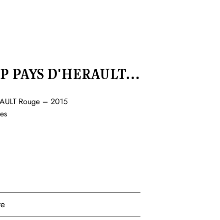
.G.P PAYS D'HERAULT…
ERAULT Rouge – 2015
es
te