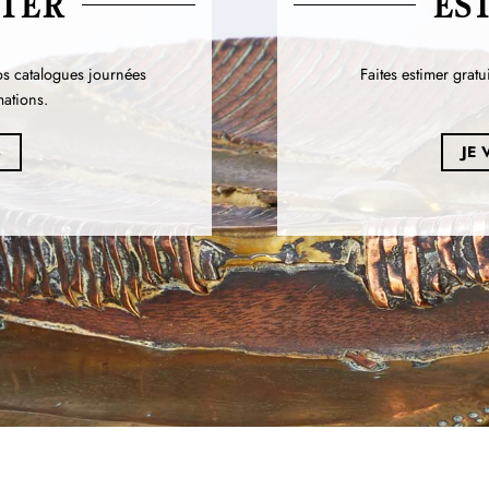
TER
ES
os catalogues journées
Faites estimer gratu
mations.
S
JE